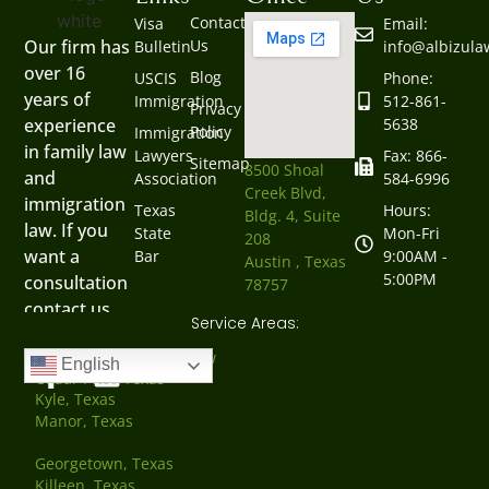
Contact
Visa
Email:
Us
Our firm has
Bulletin
info@albizul
over 16
Blog
USCIS
Phone:
years of
Immigration
512-861-
Privacy
5638
experience
Policy
Immigration
in family law
Lawyers
Fax: 866-
Sitemap
8500 Shoal
and
Association
584-6996
Creek Blvd,
immigration
Texas
Hours:
Bldg. 4, Suite
law. If you
State
Mon-Fri
208
want a
Bar
9:00AM -
Austin , Texas
5:00PM
consultation
78757
contact us
Service Areas:
now.
Austin, Texas Family Law
English
Cedar Park, Texas
Kyle, Texas
Manor, Texas
Georgetown, Texas
Killeen, Texas