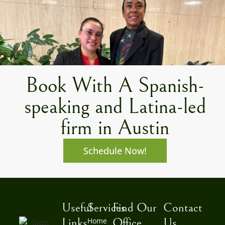
Book With A Spanish-
speaking and Latina-led
firm in Austin
Schedule Now!
Useful
Services
Find Our
Contact
Links
Office
Us
Home